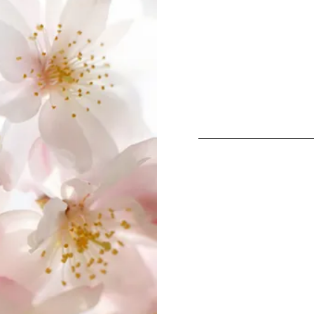
Dein persönli
Bachblüten u
Ich bin Judith Kis